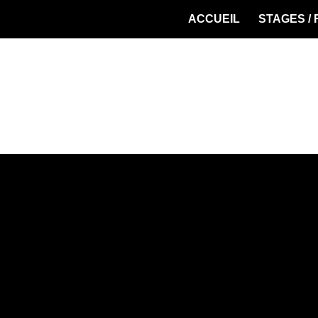
ACCUEIL
STAGES /
Panier
[woocommerce_cart]